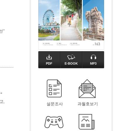
선”
PDF
E-BOOK
MP3
고,
설문조사
과월호보기