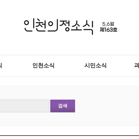
5,6월
제163호
식
인천소식
시민소식