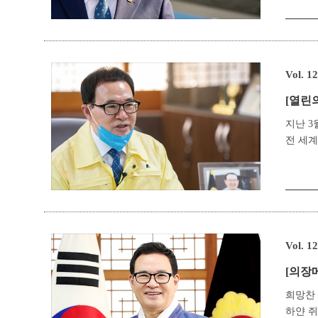
Vol. 1
[열린
지난 3
전 세계
Vol. 1
[의장
희망찬 
하얀 쥐