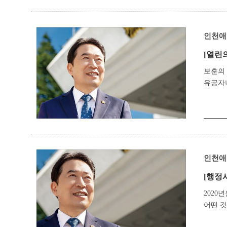
인천애
[열린
보훈의 
유공자나
인천애
[행정
2020
어떤 것