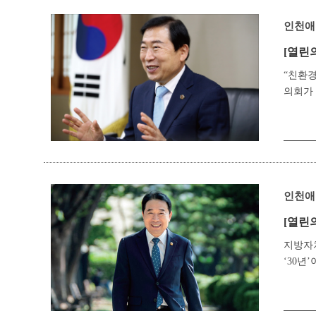
인천애
[열린
“친환경
의회가 
인천애
[열린
지방자치
‘30년