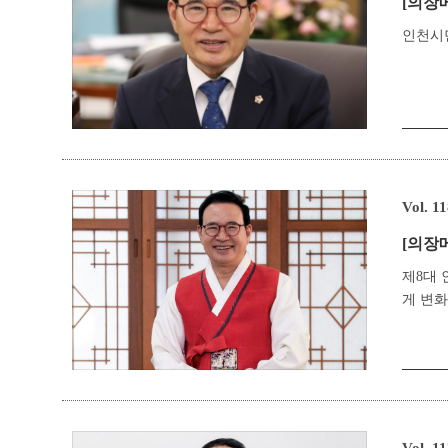
[의장
인천시
Vol. 1
[의장
제8대
게 변화