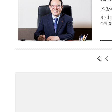
Vol. 1
[의장
제8대 
지막 