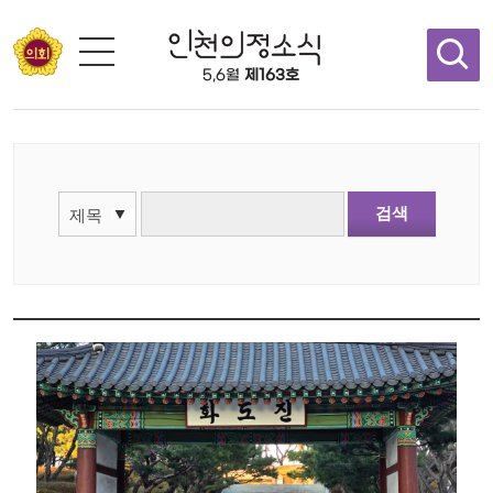
콘텐츠 바로가기
5,6월
제163호