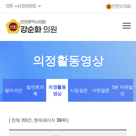
의원
상임위원회
인천시의회
인천광역시의회
강순화
의원
의정활동영상
발언회의
의정활동
5분 자유발
발의의안
시정질문
서면질문
록
영상
언
[ 전체 393건, 현재페이지
33
/40 ]