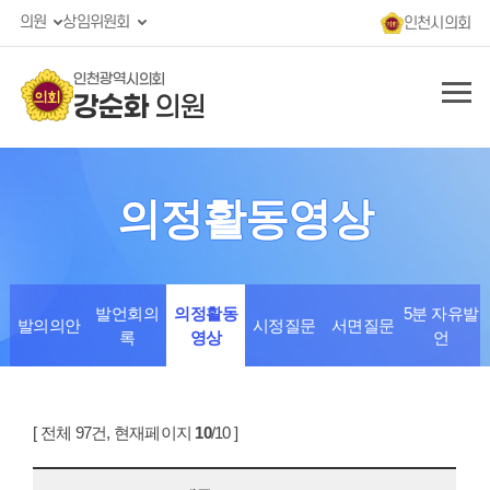
의원
상임위원회
인천시의회
인천광역시의회
강순화
의원
의정활동영상
발언회의
의정활동
5분 자유발
발의의안
시정질문
서면질문
록
영상
언
[ 전체 97건, 현재페이지
10
/10 ]