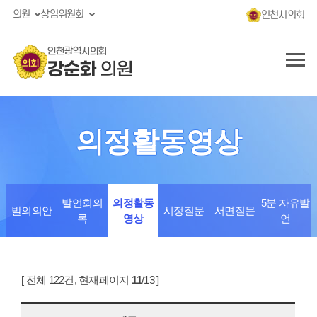
의원
상임위원회
인천시의회
인천광역시의회
강순화
의원
의정활동영상
발언회의
의정활동
5분 자유발
발의의안
시정질문
서면질문
록
영상
언
[ 전체 122건, 현재페이지
11
/13 ]