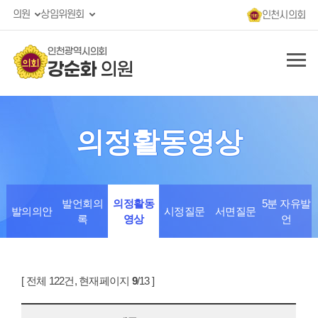
의원
상임위원회
인천시의회
인천광역시의회
강순화
의원
의정활동영상
발언회의
의정활동
5분 자유발
발의의안
시정질문
서면질문
록
영상
언
[ 전체 122건, 현재페이지
9
/13 ]