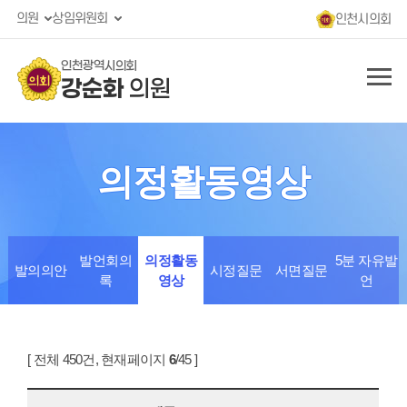
의원
상임위원회
인천시의회
인천광역시의회
강순화
의원
의정활동영상
발언회의
의정활동
5분 자유발
발의의안
시정질문
서면질문
록
영상
언
[ 전체 450건, 현재페이지
6
/45 ]