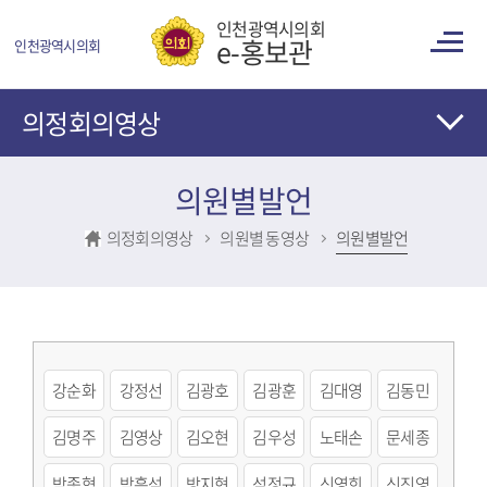
콘텐츠 바로가기
인천광역시의회
e-홍보관
인천광역시의회
의정회의영상
의원별발언
의정회의영상
의원별 동영상
의원별발언
강순화
강정선
김광호
김광훈
김대영
김동민
김명주
김영상
김오현
김우성
노태손
문세종
박종혁
박흥석
방지현
석정규
신영희
신진영