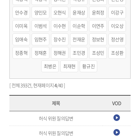
안수경
양인모
오현식
윤재상
윤희정
이강구
이미옥
이범석
이수현
이순학
이연주
이오상
임애숙
임현주
장수진
전재운
정보현
정선영
정종혁
정채훈
정해권
조민경
조성민
조성환
최병은
최재현
황규진
[ 전체 393건, 현재페이지
4
/40 ]
제목
VOD
허식 위원 질의답변
허식 위원 질의답변