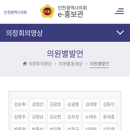
콘텐츠 바로가기
인천광역시의회
e-홍보관
인천광역시의회
의정회의영상
의원별발언
의정회의영상
의원별 동영상
의원별발언
강순화
강정선
김광호
김광훈
김대영
김동민
김명주
김영상
김오현
김우성
노태손
문세종
박종혁
박흥석
방지현
석정규
신영희
신진영