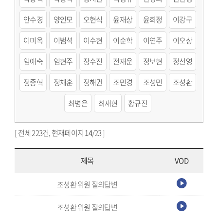
안수경
양인모
오현식
윤재상
윤희정
이강구
이미옥
이범석
이수현
이순학
이연주
이오상
임애숙
임현주
장수진
전재운
정보현
정선영
정종혁
정채훈
정해권
조민경
조성민
조성환
최병은
최재현
황규진
[ 전체 223건, 현재페이지
14
/23 ]
제목
VOD
조성환 위원 질의답변
조성환 위원 질의답변