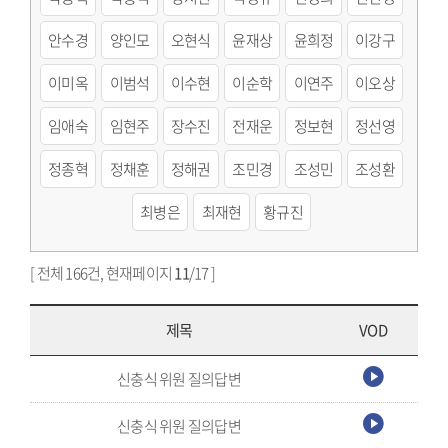
안수경
양인모
오현식
윤재상
윤희정
이강구
이미옥
이범석
이수현
이순학
이연주
이오상
임애숙
임현주
장수진
전재운
정보현
정선영
정종혁
정채훈
정해권
조민경
조성민
조성환
최병은
최재현
황규진
[ 전체 166건, 현재페이지
11
/17 ]
제목
VOD
신충식 위원 질의답변
신충식 위원 질의답변