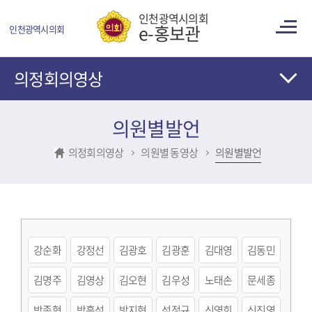
콘텐츠 바로가기
인천광역시의회
e-홍보관
인천광역시의회
의정회의영상
의원별발언
의정회의영상
의원별 동영상
의원별발언
강순화
강정선
김광호
김광훈
김대영
김동민
김명주
김영상
김오현
김우성
노태손
문세종
박종혁
박흥석
방지현
석정규
신영희
신진영