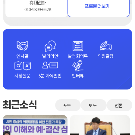
휴대전화
프로필 더보기
010-9899-6628
인사말
발의의안
발언회의록
의원칼럼
시정질문
5분 자유발언
인터뷰
최근소식
포토
보도
언론