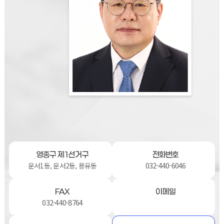
영종구 제1선거구
전화번호
032-440-6046
운서1동, 운서2동, 용유동
FAX
이메일
032-440-8764