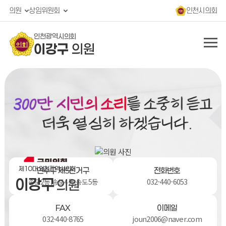
콘텐츠 바로가기
의원
상임위원회
인천시의회
인천광역시의회
이강구
의원
제10 대 인천광역시의회
연수구 제5선거구
전화번호
이강구
032-440-6053
송도2동,송도4동,송도5동
의원
FAX
이메일
032-440-8765
joun2006@naver.com