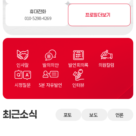
휴대전화
프로필 더보기
010-5298-4269
인사말
발의의안
발언회의록
의원칼럼
시정질문
5분 자유발언
인터뷰
최근소식
포토
보도
언론