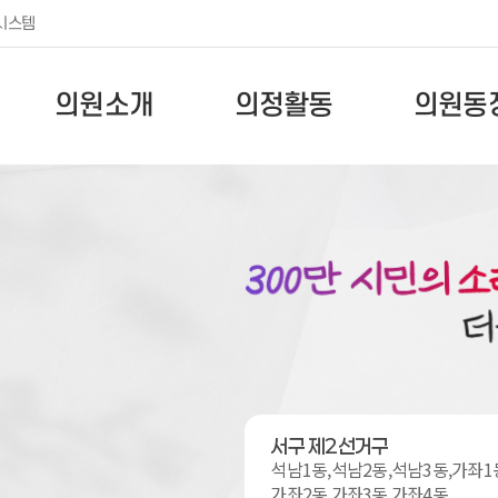
시스템
의원소개
의정활동
의원동
서구 제2선거구
석남1동,석남2동,석남3동,가좌1
가좌2동,가좌3동,가좌4동