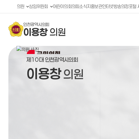
콘텐츠 바로가기
의원
상임위원회
어린이의회
의회소식지
홍보관
인터넷방송
의정포털 
인천광역시의회
이용창
의원
제10 대 인천광역시의회
이용창
의원