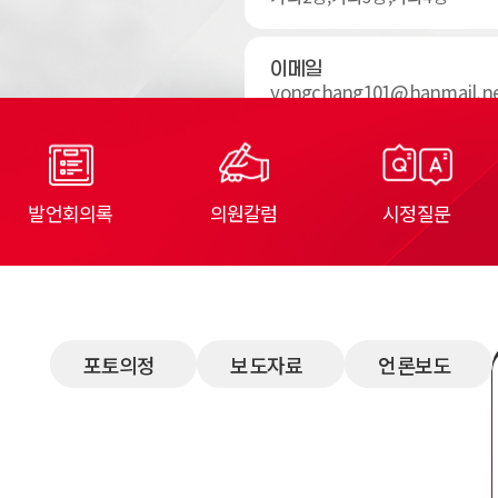
이메일
yongchang101@hanmail.n
발언회의록
의원칼럼
시정질문
포토
의정
보도
자료
언론
보도