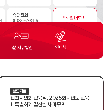
휴대전화
프로필 더보기
et
010-8964-8416
인터뷰
5분 자유발언
보도자료
인천시의회 교육위, 2025회계연도 교육
비특별회계 결산심사 마무리