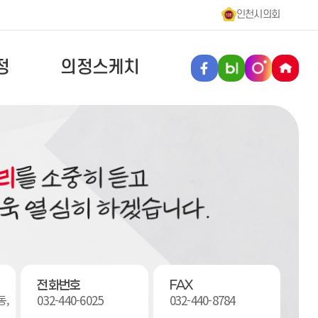
인천시의회
정
의정스케치
전화번호
FAX
032-440-6025
032-440-8784
동,