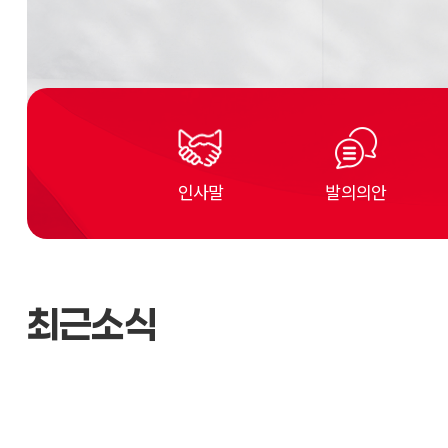
인사말
발의의안
최근소식