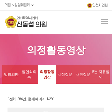
의원
상임위원회
인천시의회
인천광역시의회
신동섭
의원
의정활동영상
발언회의
의정활동
5분 자유발
발의의안
시정질문
서면질문
록
영상
언
[ 전체 284건, 현재페이지
1
/29 ]