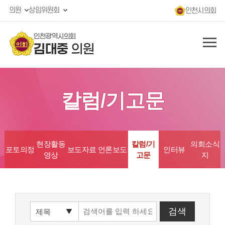
의원
상임위원회
인천시의회
인천광역시의회
김대중
의원
칼럼/기고문
현장활동
칼럼/기
의회소식
포토의정
보도자료
언론보도
인터뷰
영상
고문
지