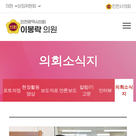
의원
상임위원회
인천시의회
인천광역시의회
이봉락
의원
의회소식지
현장활동
칼럼/기
의회소식
포토의정
보도자료
언론보도
인터뷰
영상
고문
지