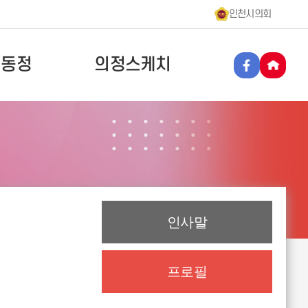
인천시의회
원동정
의정스케치
인사말
프로필