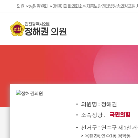
의원
상임위원회
어린이의회
의회소식지
홍보관
인터넷방송
의정포털 
인천광역시의회
정해권
의원
의원명 : 정해권
소속정당 :
선거구 : 연수구 제1선
옥련2동,연수1동,청학동