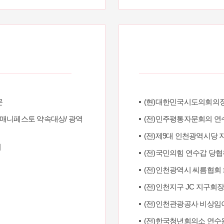
문
(현)대한민국시도의회의
의원 매니페스토 약속대상/ 광역
(전)민주평통자문회의 연
(전)제9대 인천광역시당
회
(전)국민의힘 연수갑 당
(전)인천광역시 씨름협회
(전)인천지구 JC 지구회
(전)인천관광공사 비상임
(전)한국청년회의소 연수