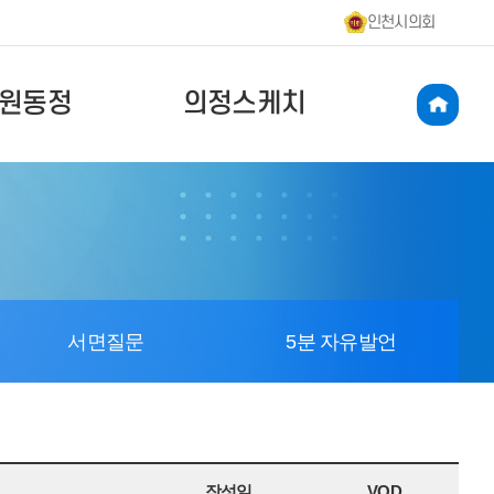
인천시의회
원동정
의정스케치
서면질문
5분 자유발언
작성일
VOD