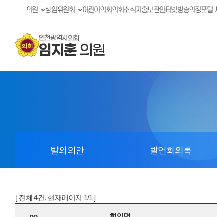
의원
상임위원회
어린이의회
의회소식지
홍보관
인터넷방송
의정포털 
인천광역시의회
임지훈
의원
발의의안
발언회의록
[ 전체 4건, 현재페이지 1/1 ]
no
회의명