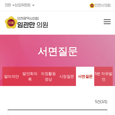
의원
상임위원회
인천시의회
인천광역시의회
임관만
의원
서면질문
발언회의
의정활동
5분 자유발
발의의안
시정질문
서면질문
록
영상
언
5건(1/1)