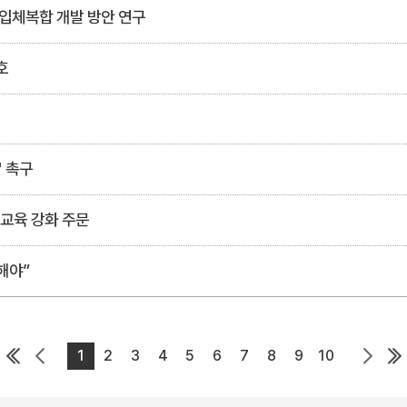
입체복합 개발 방안 연구
호
" 촉구
교육 강화 주문
해야”
1
2
3
4
5
6
7
8
9
10