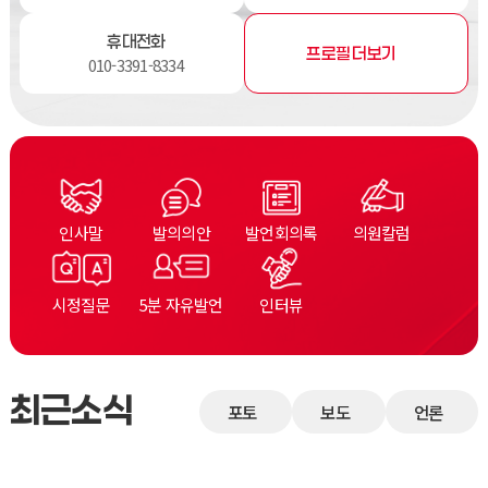
휴대전화
프로필 더보기
010-3391-8334
인사말
발의의안
발언회의록
의원칼럼
시정질문
5분 자유발언
인터뷰
최근소식
포토
보도
언론