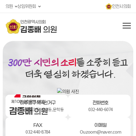
콘텐츠 바로가기
의원
상임위원회
인천시의회
인천광역시의회
김종배
의원
제10 대 인천광역시의회
미추홀구 제4선거구
전화번호
김종배
032-440-6074
용현5동,학익1동,관교동,문학동
의원
FAX
이메일
032-440-8784
Ouzoom@naver.com