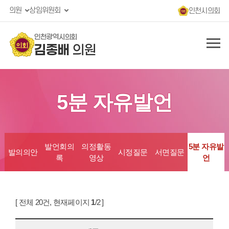
의원
상임위원회
인천시의회
인천광역시의회
김종배
의원
5분 자유발언
발언회의
의정활동
5분 자유발
발의의안
시정질문
서면질문
록
영상
언
[ 전체 20건, 현재페이지
1
/2 ]