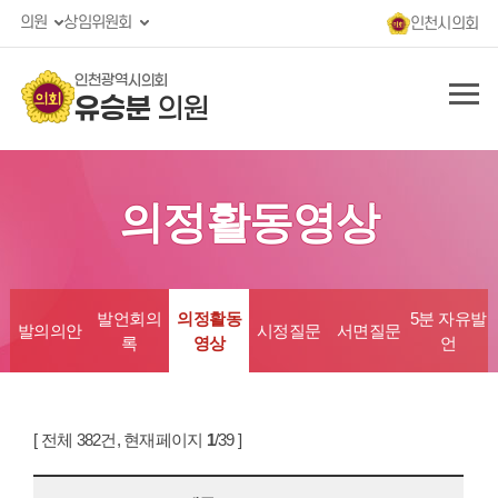
의원
상임위원회
인천시의회
인천광역시의회
유승분
의원
의정활동영상
발언회의
의정활동
5분 자유발
발의의안
시정질문
서면질문
록
영상
언
[ 전체 382건, 현재페이지
1
/39 ]