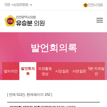
의원
상임위원회
인천시의회
인천광역시의회
유승분
의원
발언회의록
발언회의
의정활동
5분 자유발
발의의안
시정질문
서면질문
록
영상
언
[ 전체 513건, 현재페이지 1/52 ]