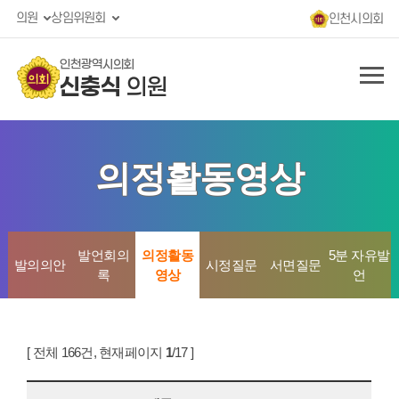
의원
상임위원회
인천시의회
인천광역시의회
신충식
의원
의정활동영상
발언회의
의정활동
5분 자유발
발의의안
시정질문
서면질문
록
영상
언
[ 전체 166건, 현재페이지
1
/17 ]