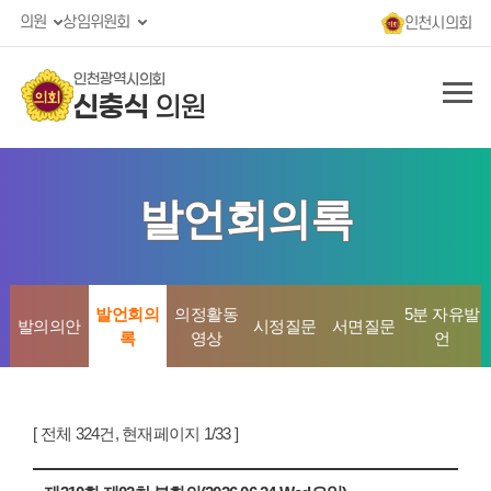
의원
상임위원회
인천시의회
인천광역시의회
신충식
의원
발언회의록
발언회의
의정활동
5분 자유발
발의의안
시정질문
서면질문
록
영상
언
[ 전체 324건, 현재페이지 1/33 ]