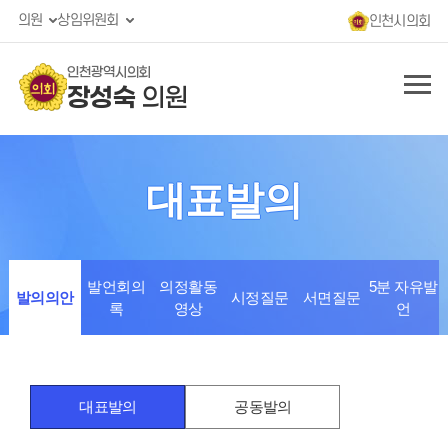
의원
상임위원회
인천시의회
인천광역시의회
장성숙
의원
대표발의
발언회의
의정활동
5분 자유발
발의의안
시정질문
서면질문
록
영상
언
대표발의
공동발의