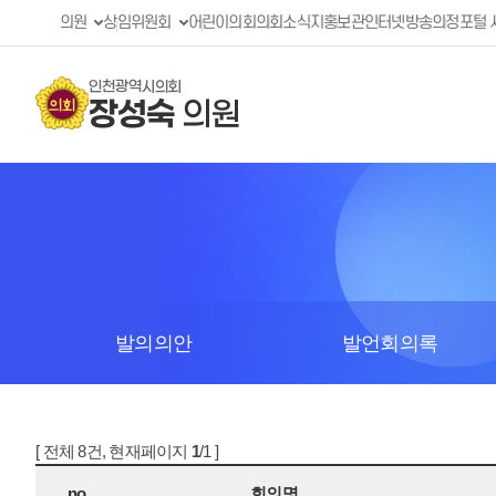
의원
상임위원회
어린이의회
의회소식지
홍보관
인터넷방송
의정포털 
인천광역시의회
장성숙
의원
발의의안
발언회의록
[ 전체 8건, 현재페이지
1
/1 ]
no
회의명