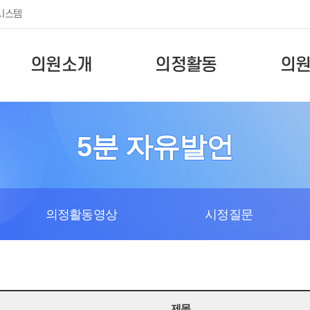
시스템
의원소개
의정활동
의
5분 자유발언
의정활동영상
시정질문
제목