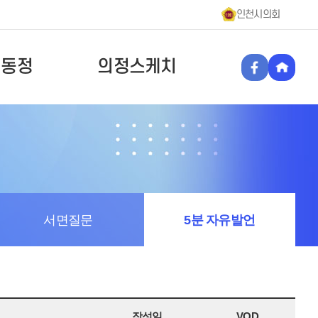
인천시의회
원동정
의정스케치
서면질문
5분 자유발언
작성일
VOD