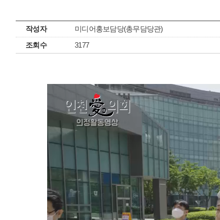
작성자
미디어홍보담당(총무담당관)
조회수
3177