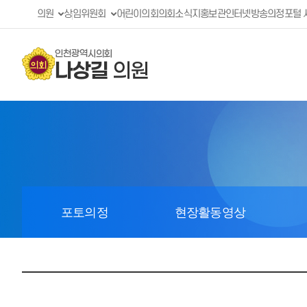
의원
상임위원회
어린이의회
의회소식지
홍보관
인터넷방송
의정포털 
인천광역시의회
나상길
의원
포토의정
현장활동영상