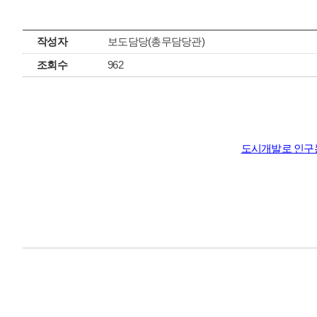
작성자
보도담당(총무담당관)
조회수
962
도시개발로 인구는