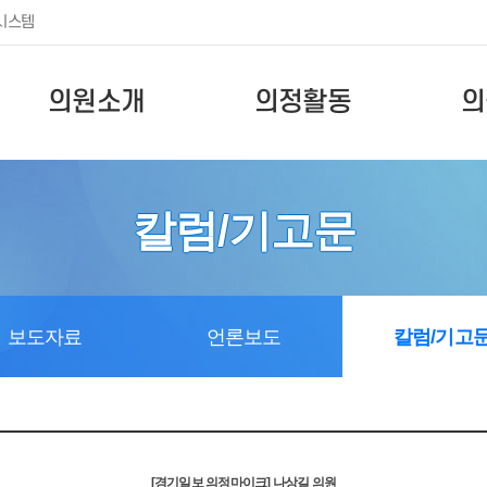
시스템
의원소개
의정활동
의
칼럼/기고문
보도자료
언론보도
칼럼/기고
[경기일보 의정마이크] 나상길 의원