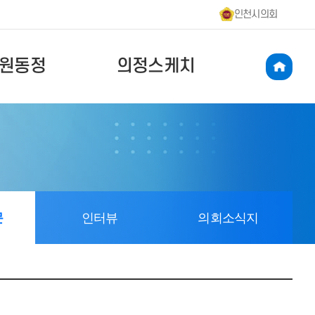
인천시의회
원동정
의정스케치
문
인터뷰
의회소식지