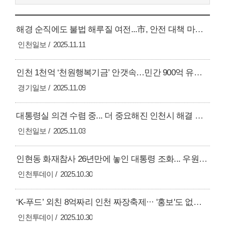
해경 순직에도 불법 해루질 여전...市, 안전 대책 마련을
인천일보
2025.11.11
인천 1천억 ‘천원행복기금’ 안갯속…민간 900억 유치 ‘미지수’
경기일보
2025.11.09
대통령실 의견 수렴 중... 더 중요해진 인천시 해결 의지
인천일보
2025.11.03
인현동 화재참사 26년만에 놓인 대통령 조화... 우원식 “명백한 인재”
인천투데이
2025.10.30
‘K-푸드’ 외친 8억짜리 인천 짜장축제··· '홍보'도 없고 '전문성'도 없고
인천투데이
2025.10.30