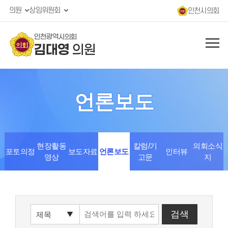
의원
상임위원회
인천시의회
인천광역시의회
김대영
의원
언론보도
현장활동
칼럼/기
의회소식
포토의정
보도자료
언론보도
인터뷰
영상
고문
지