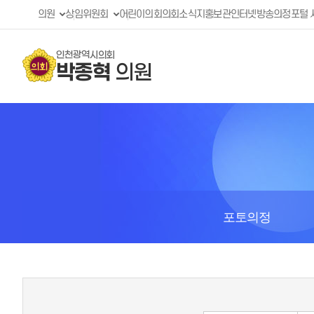
의원
상임위원회
어린이의회
의회소식지
홍보관
인터넷방송
의정포털 
인천광역시의회
박종혁
의원
포토의정