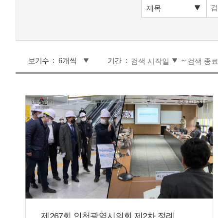
보기수
기간
~
제267회 인천광역시의회 제2차 정례...