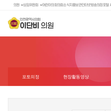
의원
상임위원회
어린이의회
의회소식지
홍보관
인터넷방송
의정포털 
인천광역시의회
이단비
의원
포토의정
현장활동영상