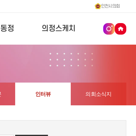
인천시의회
원동정
의정스케치
문
인터뷰
의회소식지