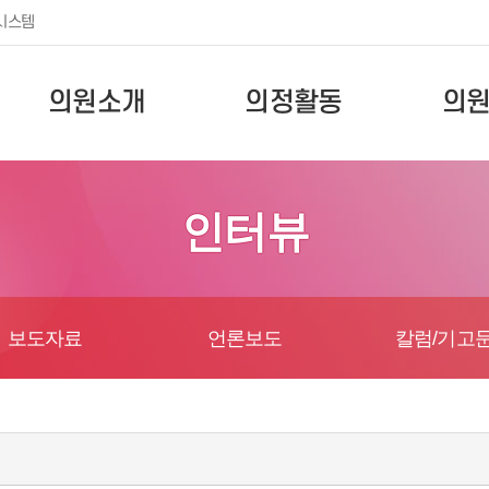
시스템
의원소개
의정활동
의
인터뷰
보도자료
언론보도
칼럼/기고