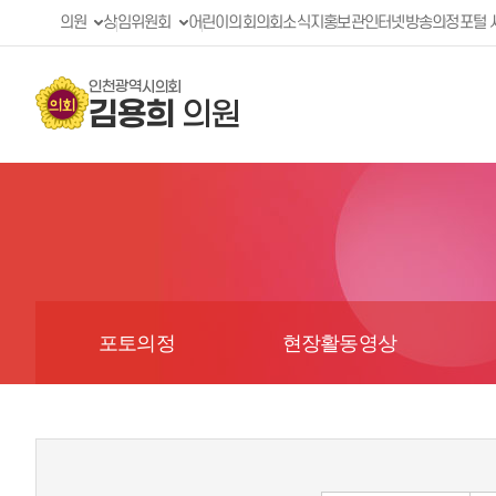
의원
상임위원회
어린이의회
의회소식지
홍보관
인터넷방송
의정포털 
인천광역시의회
김용희
의원
포토의정
현장활동영상