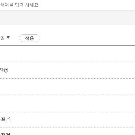
 진행
잰걸음