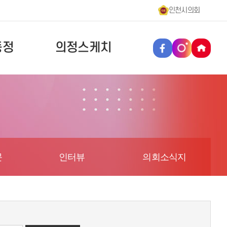
인천시의회
동정
의정스케치
문
인터뷰
의회소식지