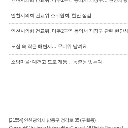
인천시의회 건교위, 미추2구역 동의서 재징구… 현안사항
인천시의회 건교위 소위원회, 현안 점검
인천시의회 건교위, 미추2구역 동의서 재징구 관련 현안
도심 속 작은 해변서… 무더위 날려요
소암마을~대건고 도로 개통… 동춘동 잇는다
[21554] 인천광역시 남동구 정각로 35 (구월동)
Copyright© Incheon Metropolitan Council. All Rights Reserved.