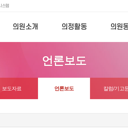
시스템
의원소개
의정활동
의원
언론보도
보도자료
언론보도
칼럼/기고