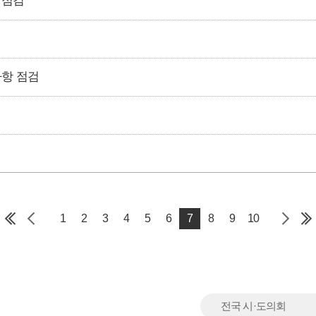
 점검
사항 점검
1
2
3
4
5
6
7
8
9
10
전국 시·도의회