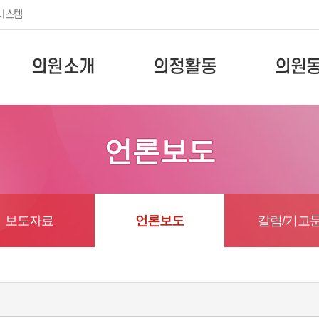
시스템
의원소개
의정활동
의원
언론보도
보도자료
언론보도
칼럼/기고