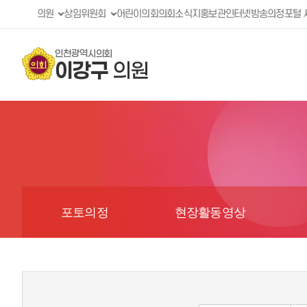
의원
상임위원회
어린이의회
의회소식지
홍보관
인터넷방송
의정포털 
인천광역시의회
이강구
의원
포토의정
현장활동영상