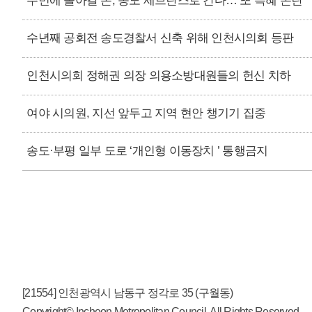
주민에 돌아갈 돈, 송도 세브란스로 간다… 또 특혜 논란
수년째 공회전 송도경찰서 신축 위해 인천시의회 등판
인천시의회 정해권 의장 의용소방대원들의 헌신 치하
여야 시의원, 지선 앞두고 지역 현안 챙기기 집중
송도·부평 일부 도로 ‘개인형 이동장치 ’ 통행금지
[21554] 인천광역시 남동구 정각로 35 (구월동)
Copyright© Incheon Metropolitan Council. All Rights Reserved.