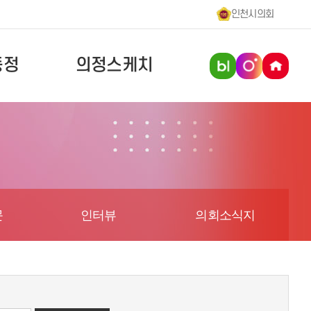
인천시의회
동정
의정스케치
문
인터뷰
의회소식지