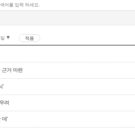
 근거 마련
식’
 우려
 데’