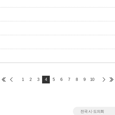
1
2
3
4
5
6
7
8
9
10
전국 시·도의회