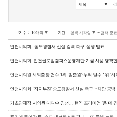
보기수
기간
~
인천시의회, ‘송도경찰서 신설 강력 촉구’ 성명 발표
인천시의회, 인천글로벌캠퍼스운영재단 기금 사용 명확한
인천시의원 해외출장 건수 1위 ‘임춘원’·누적 일수 1위 ‘허
인천시의회, '지지부진' 송도경찰서 신설 촉구···치안 공백
기초단체장·시의원 대다수 경선… 현역 프리미엄 ‘온 데 간