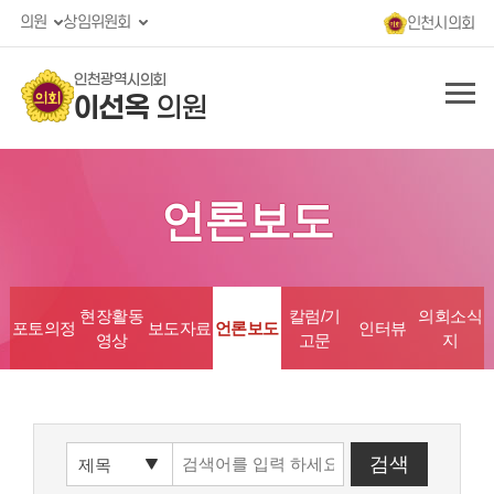
의원
상임위원회
인천시의회
인천광역시의회
이선옥
의원
언론보도
현장활동
칼럼/기
의회소식
포토의정
보도자료
언론보도
인터뷰
영상
고문
지