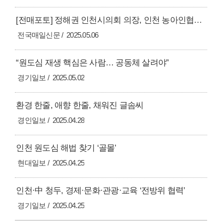
[전매포토] 정해권 인천시의회 의장, 인천 농아인협회 접견...현안 사항 논의
전국매일신문
2025.05.06
“원도심 재생 핵심은 사람… 공동체 살려야”
경기일보
2025.05.02
환경 한줄, 애향 한줄, 채워진 글솜씨
경인일보
2025.04.28
인천 원도심 해법 찾기 ‘골몰’
현대일보
2025.04.25
인천·中 청두, 경제·문화·관광·교육 ‘전방위 협력’
경기일보
2025.04.25