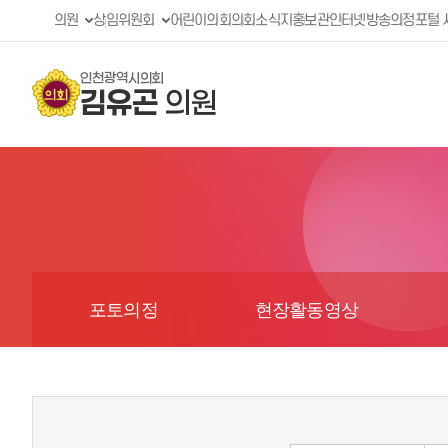
의원
상임위원회
어린이의회
의회소식지
홍보관
인터넷방송
의정포털 
인천광역시의회
김유곤
의원
포토의정
현장활동영상