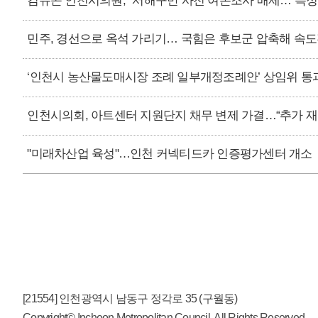
김유곤 인천시의원, “서해구만 사전 여론조사 배제… 특정
민주, 경선으로 옥석 가리기… 국힘은 후보군 압축해 속
‘인천시 농산물도매시장 조례 일부개정조례안’ 상임위 통
인천시의회, 아트센터 지원단지 채무 변제 가결…“추가 재
"미래차산업 육성"…인천 커넥티드카 인증평가센터 개소
[21554] 인천광역시 남동구 정각로 35 (구월동)
Copyright© Incheon Metropolitan Council. All Rights Reserved.