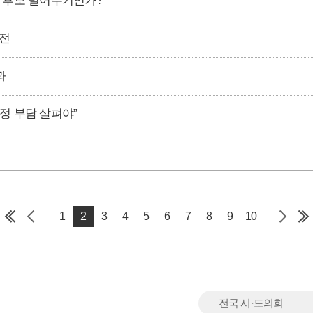
 후보 밀어주기인가?”
도전
과
정 부담 살펴야”
1
2
3
4
5
6
7
8
9
10
전국 시·도의회