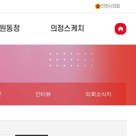
인천시의회
원동정
의정스케치
문
인터뷰
의회소식지