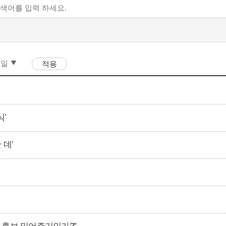
식’
 데’