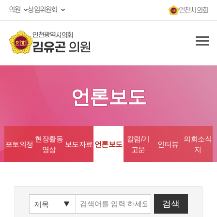
의원
상임위원회
인천시의회
인천광역시의회
김유곤
의원
언론보도
현장활동
칼럼/기
의회소식
포토의정
보도자료
언론보도
인터뷰
영상
고문
지