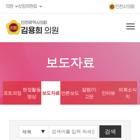
의원
상임위원회
인천시의회
인천광역시의회
김용희
의원
보도자료
현장활동
칼럼/기
의회소식
포토의정
보도자료
언론보도
인터뷰
영상
고문
지