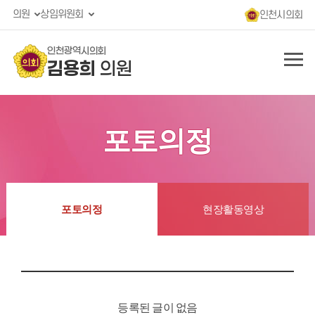
의원
상임위원회
인천시의회
인천광역시의회
김용희
의원
포토의정
포토의정
현장활동영상
등록된 글이 없음