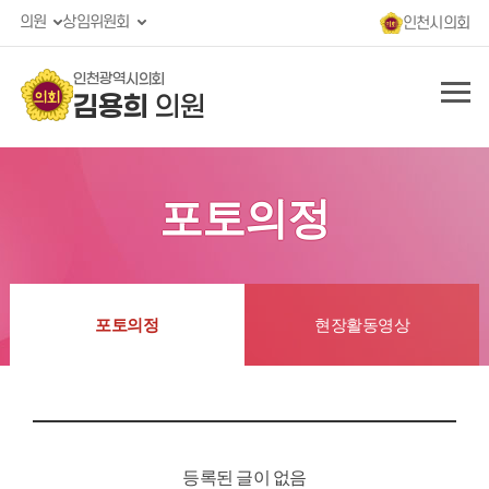
의원
상임위원회
인천시의회
인천광역시의회
김용희
의원
포토의정
포토의정
현장활동영상
등록된 글이 없음