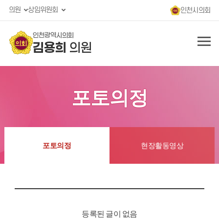
의원
상임위원회
인천시의회
인천광역시의회
김용희
의원
포토의정
포토의정
현장활동영상
등록된 글이 없음