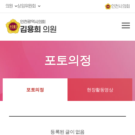
의원
상임위원회
인천시의회
인천광역시의회
김용희
의원
포토의정
포토의정
현장활동영상
등록된 글이 없음