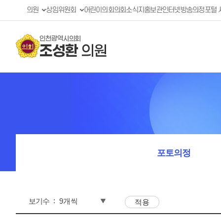
의원
상임위원회
어린이의회
의회소식지
홍보관
인터넷방송
의정포털 
인천광역시의회
조성환
의원
포토의정
보기수