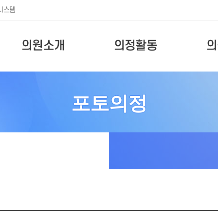
시스템
의원소개
의정활동
의
포토의정