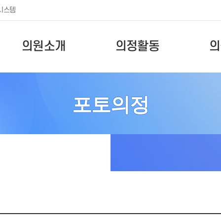
시스템
의원소개
의정활동
의
포토의정