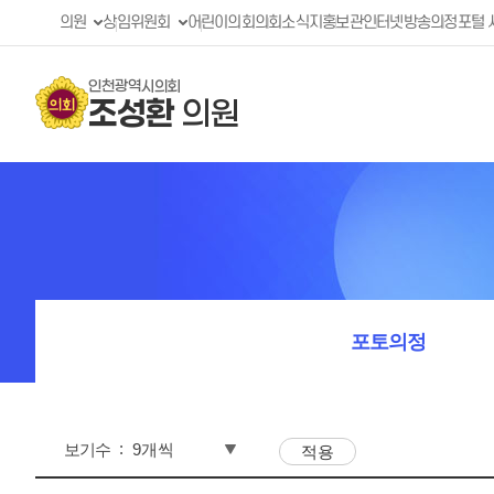
의원
상임위원회
어린이의회
의회소식지
홍보관
인터넷방송
의정포털 
인천광역시의회
조성환
의원
포토의정
보기수