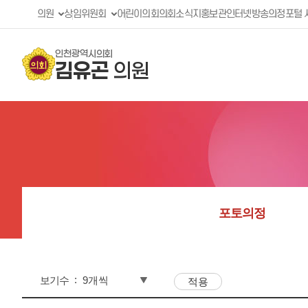
의원
상임위원회
어린이의회
의회소식지
홍보관
인터넷방송
의정포털 
인천광역시의회
김유곤
의원
포토의정
보기수