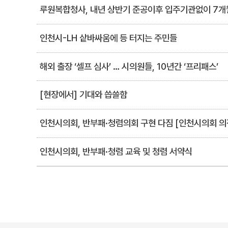
루원복합청사, 내년 상반기 준공이후 입주기관없이 7개
인천시-LH 샅바싸움에 등 터지는 주민들
해외 출장 ‘셀프 심사’ … 시의원들, 10년간 ‘프리패스’
[현장에서] 기대와 씁쓸함
인천시의회, 반부패·청렴의회 구현 다짐 [인천시의회 의
인천시의회, 반부패·청렴 교육 및 청렴 서약식