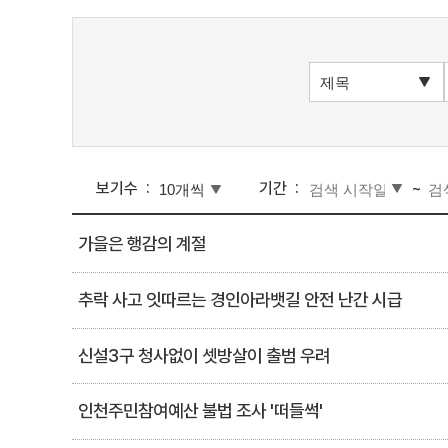
보기수
기간
~
가을은 행감의 계절
추락 사고 잇따르는 경인아라뱃길 안전 난간 시급
신설3구 청사없이 셋방살이 출범 우려
인천주민참여예산 불법 조사 '떠들썩'