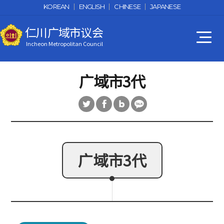
Skip Navigation
KOREAN
ENGLISH
CHINESE
JAPANESE
仁川广域市议会
Incheon Metropolitan Council
广域市3代
广域市3代