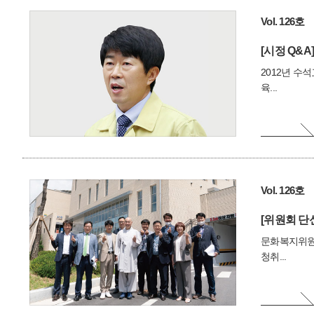
Vol. 126호
[시정 Q&A]
2012년 수
육...
Vol. 126호
[위원회 단
문화복지위원
청취...