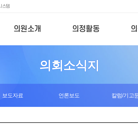
시스템
의원소개
의정활동
의
의회소식지
보도자료
언론보도
칼럼/기고