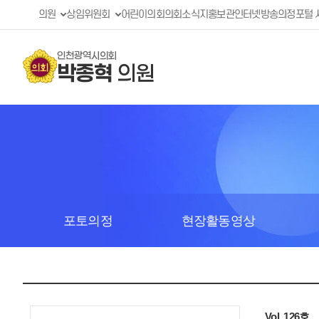
의원
상임위원회
어린이의회
의회소식지
홍보관
인터넷방송
의정포털 
인천광역시의회
박종혁
의원
포토의정
현장활동영상
Vol. 126호