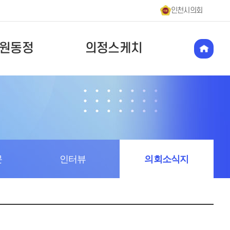
인천시의회
원동정
의정스케치
문
인터뷰
의회소식지