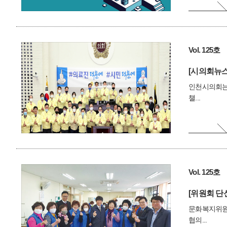
Vol. 125호
[시의회뉴스
인천시의회는 
챌...
Vol. 125호
[위원회 단
문화복지위원
협의...