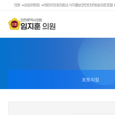
의원
상임위원회
어린이의회
의회소식지
홍보관
인터넷방송
의정포털 
인천광역시의회
임지훈
의원
포토의정