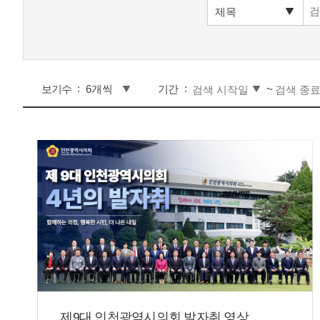
보기수
기간
~
제9대 인천광역시의회 발자취 영상